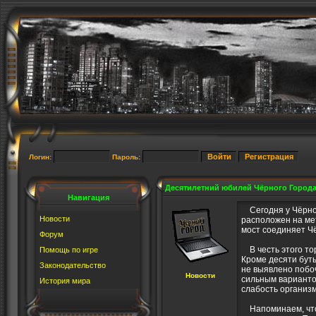
Логин:
Пароль:
Десятилетний юбилей Чёрного Город
Навигация
Сегодня у Чёрног
Новости
расположен на ме
мост соединяет Ч
Форум
В честь этого тор
Помощь по игре
Кроме десяти бут
Законодательство
не выявлено побо
Новости
сильным варианто
История мира
слабость организм
Напоминаем, что 