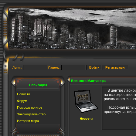
Логин:
Пароль:
Вспышка Мантикора
Навигация
В центре лабирин
Новости
на все окрестност
располагается в 
Форум
Подобная вспышка
Помощь по игре
проникнуть в пира
Законодательство
Новости
История мира