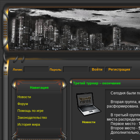
Логин:
Пароль:
Третий турнир − окончание
Навигация
Сегодня были под
Новости
Вторая группа, в
Форум
расформирована.
Помощь по игре
В третьей группе
Законодательство
места распредели
Новости
Первое место -
История мира
Второе место -
Дополнительно, 