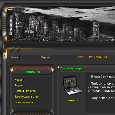
Логин:
Пароль:
Третий турнир
Навигация
Вчера были подве
Новости
Победителем ста
Форум
наградил ее за э
ТАРЗАНА
получил
Помощь по игре
Законодательство
Подробнее о про
Новости
История мира