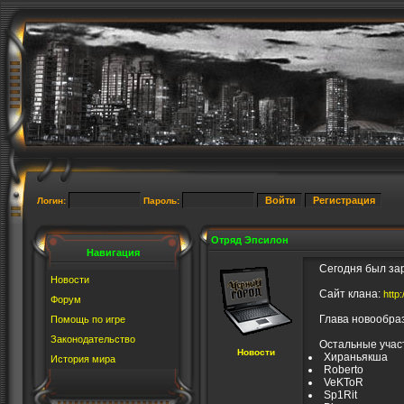
Логин:
Пароль:
Отряд Эпсилон
Навигация
Сегодня был заре
Новости
Сайт клана:
http:
Форум
Глава новообразо
Помощь по игре
Законодательство
Остальные участ
Новости
Хираньякша
История мира
Roberto
VeKToR
Sp1Rit