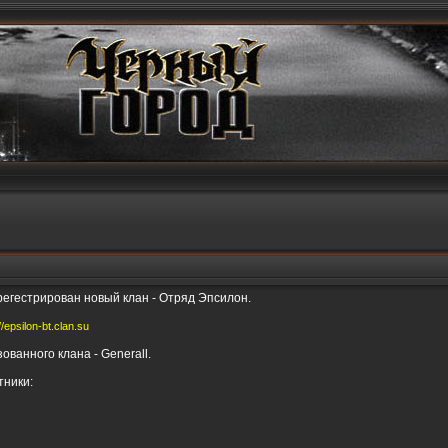
гестрирован новый клан - Отряд Эпсилон.
//epsilon-bt.clan.su
ванного клана - Generall.
ники: